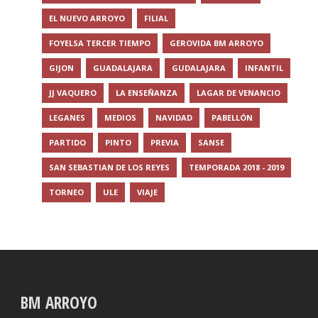
EL NUEVO ARROYO
FILIAL
FOYELSA TERCER TIEMPO
GEROVIDA BM ARROYO
GIJON
GUADALAJARA
GUDALAJARA
INFANTIL
JJ VAQUERO
LA ENSEÑANZA
LAGAR DE VENANCIO
LEGANES
MEDIOS
NAVIDAD
PABELLÓN
PARTIDO
PINTO
PREVIA
SANSE
SAN SEBASTIAN DE LOS REYES
TEMPORADA 2018 - 2019
TORNEO
ULE
VIAJE
BM ARROYO