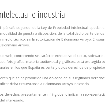
telectual e industrial
2.1, párrafo segundo, de la Ley de Propiedad Intelectual, quedan 
su modalidad de puesta a disposición, de la totalidad o parte de l
er medio técnico, sin la autorización de Balonmano Arroyo. El us
e Balonmano Arroyo.
sitio web, conteniendo sin carácter exhaustivo el texto, software,
t, fotografías, material audiovisual y gráficos, está protegida
cionales en los que España es parte y otros derechos de propieda
deren que se ha producido una violación de sus legítimos derechos
ficar dicha circunstancia a Balonmano Arroyo indicando:
los derechos presuntamente infringidos, o indicar la representaci
del interesado.