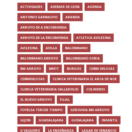
ACTIVIDADES
ADEMAR DE LEON
AGENDA
ANTONIO GARNACHO
ARANDA
ARROYO DE A ENCOMIENDA
ARROYO DE LA ENCOMIENDA
ATLETICA AVILESINA
AVILESINA
AVILLA
BALONMANO
BALONMANO ARROYO
BALONMANO SORIA
BM ARROYO
BNFIT
BURGOS
CDBM DELICIAS
CDBMDELICIAS
CLINICA VETERINARIA EL ARCA DE NOE
CLINICA VETERINARIA VALLADOLID
COLINDRES
EL NUEVO ARROYO
FILIAL
FOYELSA TERCER TIEMPO
GEROVIDA BM ARROYO
GIJON
GUADALAJARA
GUDALAJARA
INFANTIL
JJ VAQUERO
LA ENSEÑANZA
LAGAR DE VENANCIO