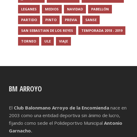
LEGANES
MEDIOS
NAVIDAD
PABELLÓN
PARTIDO
PINTO
PREVIA
SANSE
SAN SEBASTIAN DE LOS REYES
TEMPORADA 2018 - 2019
TORNEO
ULE
VIAJE
BM ARROYO
El
Club Balonmano Arroyo de la Encomienda
nace en
2003 como una entidad deportiva sin ánimo de lucro,
fijando como sede el Polideportivo Municipal
Antonio
Garnacho.