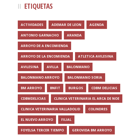
ETIQUETAS
ACTIVIDADES
ADEMAR DE LEON
AGENDA
ANTONIO GARNACHO
ARANDA
ARROYO DE A ENCOMIENDA
ARROYO DE LA ENCOMIENDA
ATLETICA AVILESINA
AVILESINA
AVILLA
BALONMANO
BALONMANO ARROYO
BALONMANO SORIA
BM ARROYO
BNFIT
BURGOS
CDBM DELICIAS
CDBMDELICIAS
CLINICA VETERINARIA EL ARCA DE NOE
CLINICA VETERINARIA VALLADOLID
COLINDRES
EL NUEVO ARROYO
FILIAL
FOYELSA TERCER TIEMPO
GEROVIDA BM ARROYO