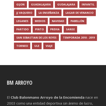
GIJON
GUADALAJARA
GUDALAJARA
INFANTIL
JJ VAQUERO
LA ENSEÑANZA
LAGAR DE VENANCIO
LEGANES
MEDIOS
NAVIDAD
PABELLÓN
PARTIDO
PINTO
PREVIA
SANSE
SAN SEBASTIAN DE LOS REYES
TEMPORADA 2018 - 2019
TORNEO
ULE
VIAJE
BM ARROYO
El
Club Balonmano Arroyo de la Encomienda
nace en
2003 como una entidad deportiva sin ánimo de lucro,