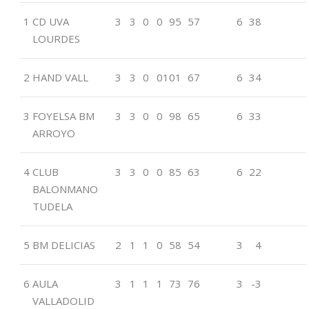
1
CD UVA
3
3
0
0
95
57
6
38
LOURDES
2
HAND VALL
3
3
0
0
101
67
6
34
3
FOYELSA BM
3
3
0
0
98
65
6
33
ARROYO
4
CLUB
3
3
0
0
85
63
6
22
BALONMANO
TUDELA
5
BM DELICIAS
2
1
1
0
58
54
3
4
6
AULA
3
1
1
1
73
76
3
-3
VALLADOLID