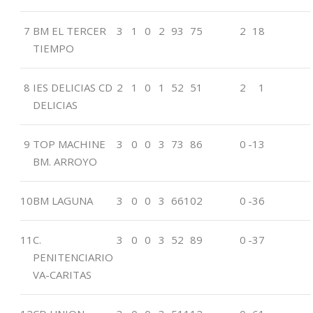
7
BM EL TERCER
3
1
0
2
93
75
2
18
TIEMPO
8
IES DELICIAS CD
2
1
0
1
52
51
2
1
DELICIAS
9
TOP MACHINE
3
0
0
3
73
86
0
-13
BM. ARROYO
10
BM LAGUNA
3
0
0
3
66
102
0
-36
11
C.
3
0
0
3
52
89
0
-37
PENITENCIARIO
VA-CARITAS