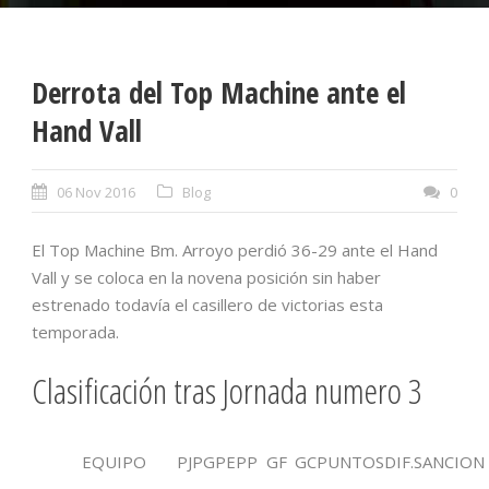
Derrota del Top Machine ante el
Hand Vall
06 Nov 2016
Blog
0
El Top Machine Bm. Arroyo perdió 36-29 ante el Hand
Vall y se coloca en la novena posición sin haber
estrenado todavía el casillero de victorias esta
temporada.
Clasificación tras Jornada numero 3
EQUIPO
PJ
PG
PE
PP
GF
GC
PUNTOS
DIF.
SANCION