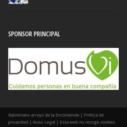
SPONSOR PRINCIPAL
Balonmano arroyo de la Encomienda |
Política de
privacidad
|
Aviso Legal
| Esta web no recoge cookies