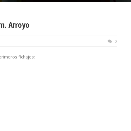
Bm. Arroyo
0
rimeros fichajes: