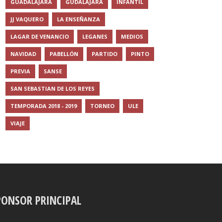
GUADALAJARA
GUDALAJARA
INFANTIL
JJ VAQUERO
LA ENSEÑANZA
LAGAR DE VENANCIO
LEGANES
MEDIOS
NAVIDAD
PABELLÓN
PARTIDO
PINTO
PREVIA
SANSE
SAN SEBASTIAN DE LOS REYES
TEMPORADA 2018 - 2019
TORNEO
ULE
VIAJE
PONSOR PRINCIPAL