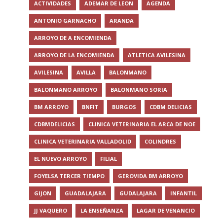
ACTIVIDADES
ADEMAR DE LEON
AGENDA
ANTONIO GARNACHO
ARANDA
ARROYO DE A ENCOMIENDA
ARROYO DE LA ENCOMIENDA
ATLETICA AVILESINA
AVILESINA
AVILLA
BALONMANO
BALONMANO ARROYO
BALONMANO SORIA
BM ARROYO
BNFIT
BURGOS
CDBM DELICIAS
CDBMDELICIAS
CLINICA VETERINARIA EL ARCA DE NOE
CLINICA VETERINARIA VALLADOLID
COLINDRES
EL NUEVO ARROYO
FILIAL
FOYELSA TERCER TIEMPO
GEROVIDA BM ARROYO
GIJON
GUADALAJARA
GUDALAJARA
INFANTIL
JJ VAQUERO
LA ENSEÑANZA
LAGAR DE VENANCIO