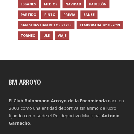
LEGANES
MEDIOS
NAVIDAD
PABELLÓN
PARTIDO
PINTO
PREVIA
SANSE
SAN SEBASTIAN DE LOS REYES
TEMPORADA 2018 - 2019
TORNEO
ULE
VIAJE
BM ARROYO
El
Club Balonmano Arroyo de la Encomienda
nace en
2003 como una entidad deportiva sin ánimo de lucro,
fijando como sede el Polideportivo Municipal
Antonio
Garnacho.