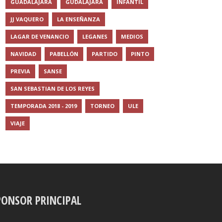
GUADALAJARA
GUDALAJARA
INFANTIL
JJ VAQUERO
LA ENSEÑANZA
LAGAR DE VENANCIO
LEGANES
MEDIOS
NAVIDAD
PABELLÓN
PARTIDO
PINTO
PREVIA
SANSE
SAN SEBASTIAN DE LOS REYES
TEMPORADA 2018 - 2019
TORNEO
ULE
VIAJE
PONSOR PRINCIPAL