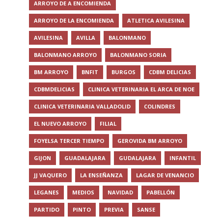
ARROYO DE A ENCOMIENDA
ARROYO DE LA ENCOMIENDA
ATLETICA AVILESINA
AVILESINA
AVILLA
BALONMANO
BALONMANO ARROYO
BALONMANO SORIA
BM ARROYO
BNFIT
BURGOS
CDBM DELICIAS
CDBMDELICIAS
CLINICA VETERINARIA EL ARCA DE NOE
CLINICA VETERINARIA VALLADOLID
COLINDRES
EL NUEVO ARROYO
FILIAL
FOYELSA TERCER TIEMPO
GEROVIDA BM ARROYO
GIJON
GUADALAJARA
GUDALAJARA
INFANTIL
JJ VAQUERO
LA ENSEÑANZA
LAGAR DE VENANCIO
LEGANES
MEDIOS
NAVIDAD
PABELLÓN
PARTIDO
PINTO
PREVIA
SANSE