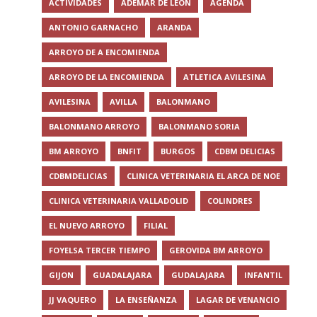
ACTIVIDADES
ADEMAR DE LEON
AGENDA
ANTONIO GARNACHO
ARANDA
ARROYO DE A ENCOMIENDA
ARROYO DE LA ENCOMIENDA
ATLETICA AVILESINA
AVILESINA
AVILLA
BALONMANO
BALONMANO ARROYO
BALONMANO SORIA
BM ARROYO
BNFIT
BURGOS
CDBM DELICIAS
CDBMDELICIAS
CLINICA VETERINARIA EL ARCA DE NOE
CLINICA VETERINARIA VALLADOLID
COLINDRES
EL NUEVO ARROYO
FILIAL
FOYELSA TERCER TIEMPO
GEROVIDA BM ARROYO
GIJON
GUADALAJARA
GUDALAJARA
INFANTIL
JJ VAQUERO
LA ENSEÑANZA
LAGAR DE VENANCIO