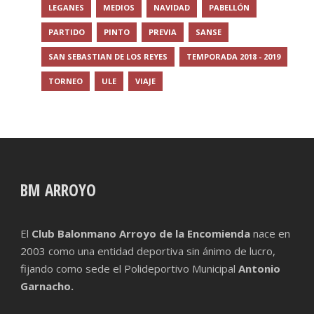
LEGANES
MEDIOS
NAVIDAD
PABELLÓN
PARTIDO
PINTO
PREVIA
SANSE
SAN SEBASTIAN DE LOS REYES
TEMPORADA 2018 - 2019
TORNEO
ULE
VIAJE
BM ARROYO
El
Club Balonmano Arroyo de la Encomienda
nace en
2003 como una entidad deportiva sin ánimo de lucro,
fijando como sede el Polideportivo Municipal
Antonio
Garnacho.