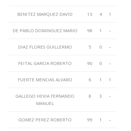
BENITEZ MARQUEZ DAVID
15
4
1
DE PABLO DOMINGUEZ MARIO
98
1
–
DIAZ FLORES GUILLERMO
5
0
–
FEITAL GARCIA ROBERTO
90
0
–
FUERTE MENCIAS ALVARO
6
1
1
GALLEGO HEVIA FERNANDO
8
3
–
MANUEL
GOMEZ PEREZ ROBERTO
99
1
–