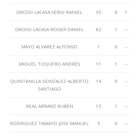
GROSSI LACASA SERGI RAFAEL
55
6
1
GROSSI LACASA ROGER DANIEL
82
1
–
MAYO ALVAREZ ALFONSO
1
0
–
MIGUEL TOQUERO ANDRES
11
1
–
QUINTANILLA GONZALEZ ALBERTO
14
0
–
SANTIAGO
REAL ARRANZ RUBÉN
15
1
–
RODRIGUEZ TAMAYO JOSE MANUEL
5
0
–