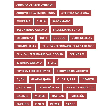
ARROYO DE A ENCOMIENDA
ARROYO DE LA ENCOMIENDA
ATLETICA AVILESINA
AVILESINA
AVILLA
BALONMANO
BALONMANO ARROYO
BALONMANO SORIA
BM ARROYO
BNFIT
BURGOS
CDBM DELICIAS
CDBMDELICIAS
CLINICA VETERINARIA EL ARCA DE NOE
CLINICA VETERINARIA VALLADOLID
COLINDRES
EL NUEVO ARROYO
FILIAL
FOYELSA TERCER TIEMPO
GEROVIDA BM ARROYO
GIJON
GUADALAJARA
GUDALAJARA
INFANTIL
JJ VAQUERO
LA ENSEÑANZA
LAGAR DE VENANCIO
LEGANES
MEDIOS
NAVIDAD
PABELLÓN
PARTIDO
PINTO
PREVIA
SANSE