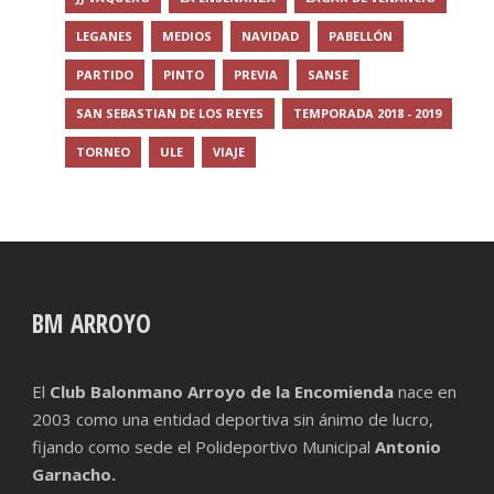
LEGANES
MEDIOS
NAVIDAD
PABELLÓN
PARTIDO
PINTO
PREVIA
SANSE
SAN SEBASTIAN DE LOS REYES
TEMPORADA 2018 - 2019
TORNEO
ULE
VIAJE
BM ARROYO
El
Club Balonmano Arroyo de la Encomienda
nace en
2003 como una entidad deportiva sin ánimo de lucro,
fijando como sede el Polideportivo Municipal
Antonio
Garnacho.