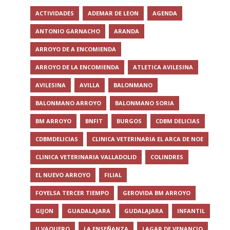
ACTIVIDADES
ADEMAR DE LEON
AGENDA
ANTONIO GARNACHO
ARANDA
ARROYO DE A ENCOMIENDA
ARROYO DE LA ENCOMIENDA
ATLETICA AVILESINA
AVILESINA
AVILLA
BALONMANO
BALONMANO ARROYO
BALONMANO SORIA
BM ARROYO
BNFIT
BURGOS
CDBM DELICIAS
CDBMDELICIAS
CLINICA VETERINARIA EL ARCA DE NOE
CLINICA VETERINARIA VALLADOLID
COLINDRES
EL NUEVO ARROYO
FILIAL
FOYELSA TERCER TIEMPO
GEROVIDA BM ARROYO
GIJON
GUADALAJARA
GUDALAJARA
INFANTIL
JJ VAQUERO
LA ENSEÑANZA
LAGAR DE VENANCIO