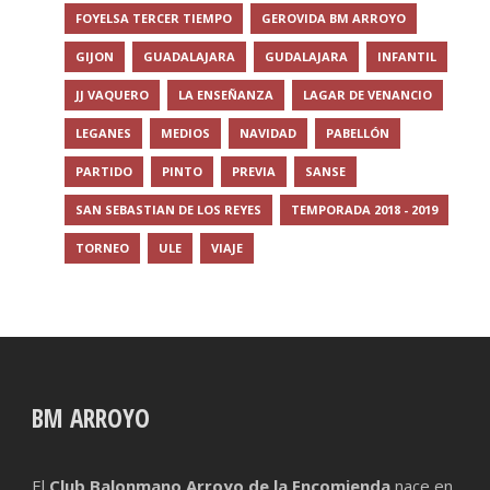
FOYELSA TERCER TIEMPO
GEROVIDA BM ARROYO
GIJON
GUADALAJARA
GUDALAJARA
INFANTIL
JJ VAQUERO
LA ENSEÑANZA
LAGAR DE VENANCIO
LEGANES
MEDIOS
NAVIDAD
PABELLÓN
PARTIDO
PINTO
PREVIA
SANSE
SAN SEBASTIAN DE LOS REYES
TEMPORADA 2018 - 2019
TORNEO
ULE
VIAJE
BM ARROYO
El
Club Balonmano Arroyo de la Encomienda
nace en