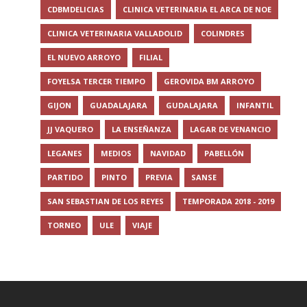
CDBMDELICIAS
CLINICA VETERINARIA EL ARCA DE NOE
CLINICA VETERINARIA VALLADOLID
COLINDRES
EL NUEVO ARROYO
FILIAL
FOYELSA TERCER TIEMPO
GEROVIDA BM ARROYO
GIJON
GUADALAJARA
GUDALAJARA
INFANTIL
JJ VAQUERO
LA ENSEÑANZA
LAGAR DE VENANCIO
LEGANES
MEDIOS
NAVIDAD
PABELLÓN
PARTIDO
PINTO
PREVIA
SANSE
SAN SEBASTIAN DE LOS REYES
TEMPORADA 2018 - 2019
TORNEO
ULE
VIAJE