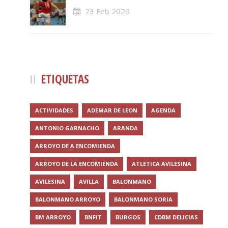
23 Feb 2020
ETIQUETAS
ACTIVIDADES
ADEMAR DE LEON
AGENDA
ANTONIO GARNACHO
ARANDA
ARROYO DE A ENCOMIENDA
ARROYO DE LA ENCOMIENDA
ATLETICA AVILESINA
AVILESINA
AVILLA
BALONMANO
BALONMANO ARROYO
BALONMANO SORIA
BM ARROYO
BNFIT
BURGOS
CDBM DELICIAS