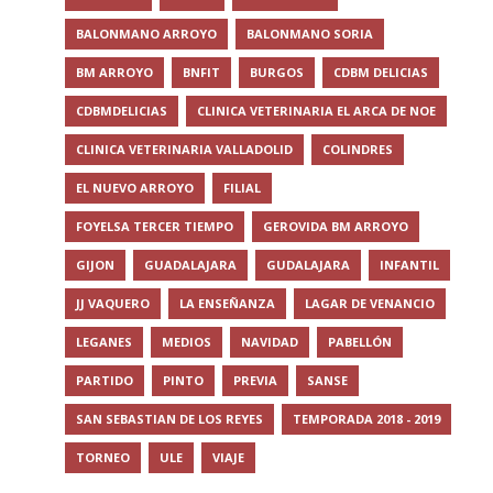
BALONMANO ARROYO
BALONMANO SORIA
BM ARROYO
BNFIT
BURGOS
CDBM DELICIAS
CDBMDELICIAS
CLINICA VETERINARIA EL ARCA DE NOE
CLINICA VETERINARIA VALLADOLID
COLINDRES
EL NUEVO ARROYO
FILIAL
FOYELSA TERCER TIEMPO
GEROVIDA BM ARROYO
GIJON
GUADALAJARA
GUDALAJARA
INFANTIL
JJ VAQUERO
LA ENSEÑANZA
LAGAR DE VENANCIO
LEGANES
MEDIOS
NAVIDAD
PABELLÓN
PARTIDO
PINTO
PREVIA
SANSE
SAN SEBASTIAN DE LOS REYES
TEMPORADA 2018 - 2019
TORNEO
ULE
VIAJE