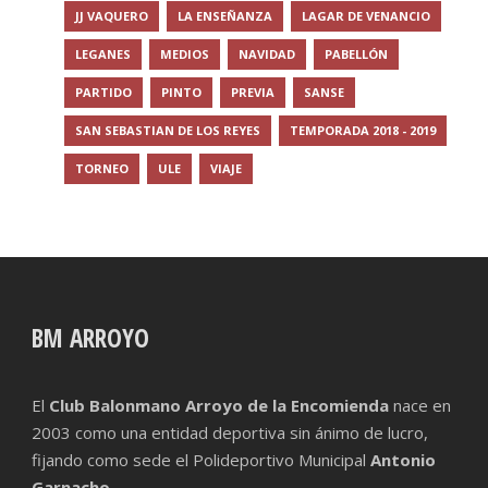
JJ VAQUERO
LA ENSEÑANZA
LAGAR DE VENANCIO
LEGANES
MEDIOS
NAVIDAD
PABELLÓN
PARTIDO
PINTO
PREVIA
SANSE
SAN SEBASTIAN DE LOS REYES
TEMPORADA 2018 - 2019
TORNEO
ULE
VIAJE
BM ARROYO
El
Club Balonmano Arroyo de la Encomienda
nace en
2003 como una entidad deportiva sin ánimo de lucro,
fijando como sede el Polideportivo Municipal
Antonio
Garnacho.