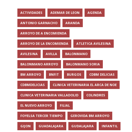
ACTIVIDADES
ADEMAR DE LEON
AGENDA
ANTONIO GARNACHO
ARANDA
ARROYO DE A ENCOMIENDA
ARROYO DE LA ENCOMIENDA
ATLETICA AVILESINA
AVILESINA
AVILLA
BALONMANO
BALONMANO ARROYO
BALONMANO SORIA
BM ARROYO
BNFIT
BURGOS
CDBM DELICIAS
CDBMDELICIAS
CLINICA VETERINARIA EL ARCA DE NOE
CLINICA VETERINARIA VALLADOLID
COLINDRES
EL NUEVO ARROYO
FILIAL
FOYELSA TERCER TIEMPO
GEROVIDA BM ARROYO
GIJON
GUADALAJARA
GUDALAJARA
INFANTIL