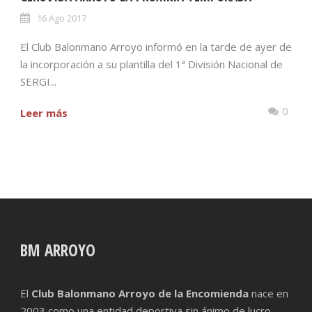
16 Ago 2017
El Club Balonmano Arroyo informó en la tarde de ayer de
la incorporación a su plantilla del 1ª División Nacional de
SERGI...
0
Leer más
BM ARROYO
El
Club Balonmano Arroyo de la Encomienda
nace en
2003 como una entidad deportiva sin ánimo de lucro,