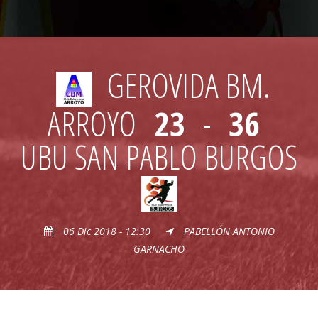
GEROVIDA BM.
ARROYO
23
-
36
UBU SAN PABLO BURGOS
06 Dic 2018 - 12:30
PABELLÓN ANTONIO
GARNACHO