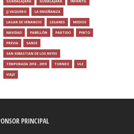
GUADALAJARA
GUDALAJARA
INFANTIL
JJ VAQUERO
LA ENSEÑANZA
LAGAR DE VENANCIO
LEGANES
MEDIOS
NAVIDAD
PABELLÓN
PARTIDO
PINTO
PREVIA
SANSE
SAN SEBASTIAN DE LOS REYES
TEMPORADA 2018 - 2019
TORNEO
ULE
VIAJE
PONSOR PRINCIPAL