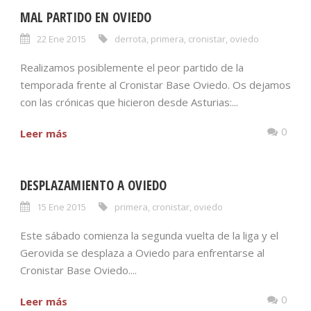
MAL PARTIDO EN OVIEDO
22 Ene 2015
derrota
,
primera
,
cronistar
,
oviedo
Realizamos posiblemente el peor partido de la
temporada frente al Cronistar Base Oviedo. Os dejamos
con las crónicas que hicieron desde Asturias:...
0
Leer más
DESPLAZAMIENTO A OVIEDO
15 Ene 2015
primera
,
cronistar
,
oviedo
Este sábado comienza la segunda vuelta de la liga y el
Gerovida se desplaza a Oviedo para enfrentarse al
Cronistar Base Oviedo....
0
Leer más