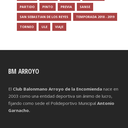
PARTIDO
PINTO
PREVIA
SANSE
SAN SEBASTIAN DE LOS REYES
TEMPORADA 2018 - 2019
TORNEO
ULE
VIAJE
BM ARROYO
El
Club Balonmano Arroyo de la Encomienda
nace en
2003 como una entidad deportiva sin ánimo de lucro,
fijando como sede el Polideportivo Municipal
Antonio
Garnacho.