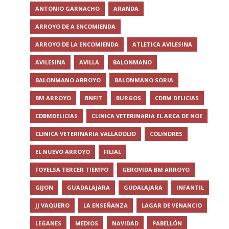
ANTONIO GARNACHO
ARANDA
ARROYO DE A ENCOMIENDA
ARROYO DE LA ENCOMIENDA
ATLETICA AVILESINA
AVILESINA
AVILLA
BALONMANO
BALONMANO ARROYO
BALONMANO SORIA
BM ARROYO
BNFIT
BURGOS
CDBM DELICIAS
CDBMDELICIAS
CLINICA VETERINARIA EL ARCA DE NOE
CLINICA VETERINARIA VALLADOLID
COLINDRES
EL NUEVO ARROYO
FILIAL
FOYELSA TERCER TIEMPO
GEROVIDA BM ARROYO
GIJON
GUADALAJARA
GUDALAJARA
INFANTIL
JJ VAQUERO
LA ENSEÑANZA
LAGAR DE VENANCIO
LEGANES
MEDIOS
NAVIDAD
PABELLÓN