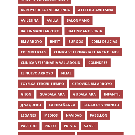
ARROYO DE LA ENCOMIENDA
ATLETICA AVILESINA
AVILESINA
AVILLA
BALONMANO
BALONMANO ARROYO
BALONMANO SORIA
BM ARROYO
BNFIT
BURGOS
CDBM DELICIAS
CDBMDELICIAS
CLINICA VETERINARIA EL ARCA DE NOE
CLINICA VETERINARIA VALLADOLID
COLINDRES
EL NUEVO ARROYO
FILIAL
FOYELSA TERCER TIEMPO
GEROVIDA BM ARROYO
GIJON
GUADALAJARA
GUDALAJARA
INFANTIL
JJ VAQUERO
LA ENSEÑANZA
LAGAR DE VENANCIO
LEGANES
MEDIOS
NAVIDAD
PABELLÓN
PARTIDO
PINTO
PREVIA
SANSE