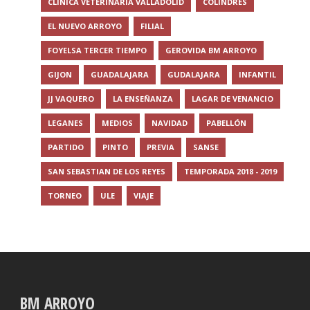
CLINICA VETERINARIA VALLADOLID
COLINDRES
EL NUEVO ARROYO
FILIAL
FOYELSA TERCER TIEMPO
GEROVIDA BM ARROYO
GIJON
GUADALAJARA
GUDALAJARA
INFANTIL
JJ VAQUERO
LA ENSEÑANZA
LAGAR DE VENANCIO
LEGANES
MEDIOS
NAVIDAD
PABELLÓN
PARTIDO
PINTO
PREVIA
SANSE
SAN SEBASTIAN DE LOS REYES
TEMPORADA 2018 - 2019
TORNEO
ULE
VIAJE
BM ARROYO