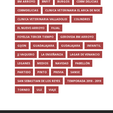
BM ARROYO
BNFIT
BURGOS
CDBM DELICIAS
CDBMDELICIAS
CLINICA VETERINARIA EL ARCA DE NOE
CLINICA VETERINARIA VALLADOLID
COLINDRES
EL NUEVO ARROYO
FILIAL
FOYELSA TERCER TIEMPO
GEROVIDA BM ARROYO
GIJON
GUADALAJARA
GUDALAJARA
INFANTIL
JJ VAQUERO
LA ENSEÑANZA
LAGAR DE VENANCIO
LEGANES
MEDIOS
NAVIDAD
PABELLÓN
PARTIDO
PINTO
PREVIA
SANSE
SAN SEBASTIAN DE LOS REYES
TEMPORADA 2018 - 2019
TORNEO
ULE
VIAJE