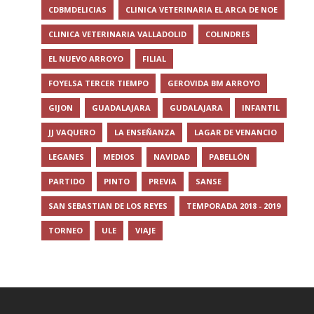
CDBMDELICIAS
CLINICA VETERINARIA EL ARCA DE NOE
CLINICA VETERINARIA VALLADOLID
COLINDRES
EL NUEVO ARROYO
FILIAL
FOYELSA TERCER TIEMPO
GEROVIDA BM ARROYO
GIJON
GUADALAJARA
GUDALAJARA
INFANTIL
JJ VAQUERO
LA ENSEÑANZA
LAGAR DE VENANCIO
LEGANES
MEDIOS
NAVIDAD
PABELLÓN
PARTIDO
PINTO
PREVIA
SANSE
SAN SEBASTIAN DE LOS REYES
TEMPORADA 2018 - 2019
TORNEO
ULE
VIAJE