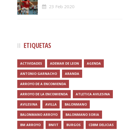
23 Feb 2020
ETIQUETAS
ACTIVIDADES
ADEMAR DE LEON
AGENDA
ANTONIO GARNACHO
ARANDA
ARROYO DE A ENCOMIENDA
ARROYO DE LA ENCOMIENDA
ATLETICA AVILESINA
AVILESINA
AVILLA
BALONMANO
BALONMANO ARROYO
BALONMANO SORIA
BM ARROYO
BNFIT
BURGOS
CDBM DELICIAS