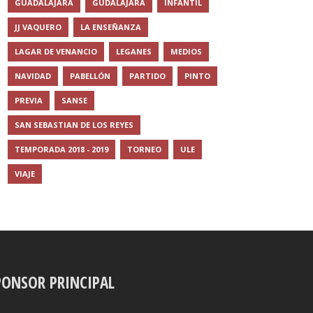
GUADALAJARA
GUDALAJARA
INFANTIL
JJ VAQUERO
LA ENSEÑANZA
LAGAR DE VENANCIO
LEGANES
MEDIOS
NAVIDAD
PABELLÓN
PARTIDO
PINTO
PREVIA
SANSE
SAN SEBASTIAN DE LOS REYES
TEMPORADA 2018 - 2019
TORNEO
ULE
VIAJE
PONSOR PRINCIPAL