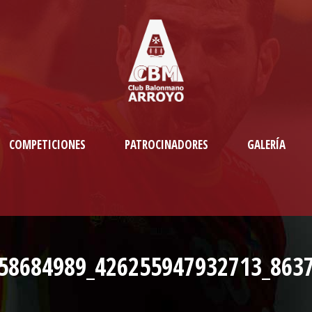
COMPETICIONES
PATROCINADORES
GALERÍA
58684989_426255947932713_863