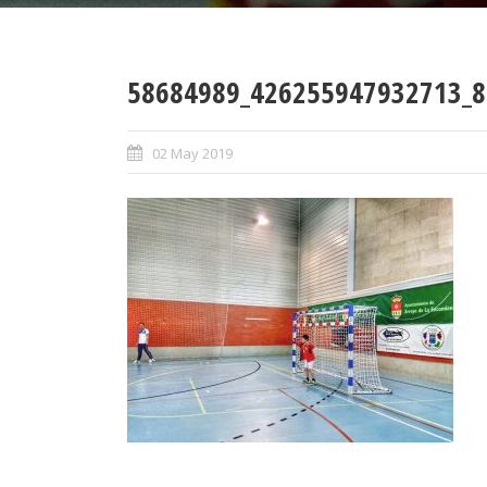
58684989_426255947932713_8
02 May 2019